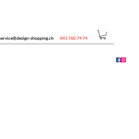
service@design-shopping.ch
041 760 74 74