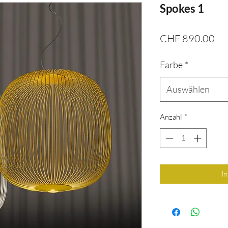
Spokes 1
Pre
CHF 890.00
Farbe
*
Auswählen
Anzahl
*
I