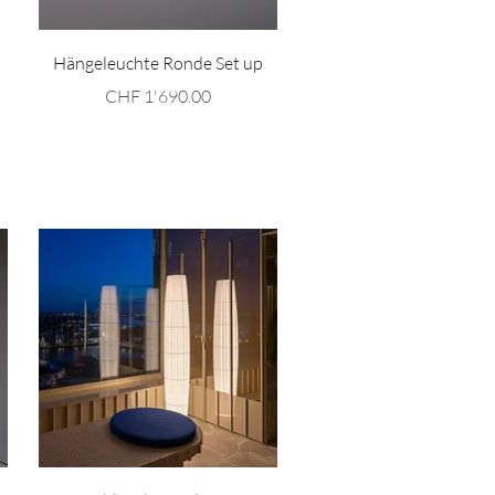
Schnellansicht
Hängeleuchte Ronde Set up
Preis
CHF 1'690.00
Schnellansicht