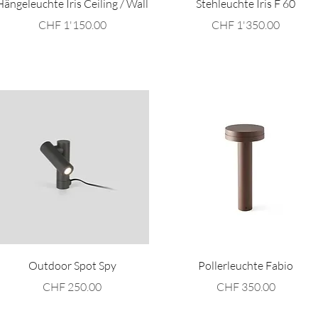
Hängeleuchte Iris Ceiling / Wall
Stehleuchte Iris F 60
Preis
Preis
CHF 1'150.00
CHF 1'350.00
Schnellansicht
Schnellansicht
Outdoor Spot Spy
Pollerleuchte Fabio
Preis
Preis
CHF 250.00
CHF 350.00