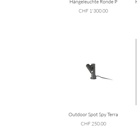
Hängeleuchte Ronde P
Preis
CHF 1'300.00
Schnellansicht
Outdoor Spot Spy Terra
Preis
CHF 250.00