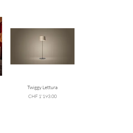
Schnellansicht
Twiggy Lettura
Preis
CHF 1'193.00