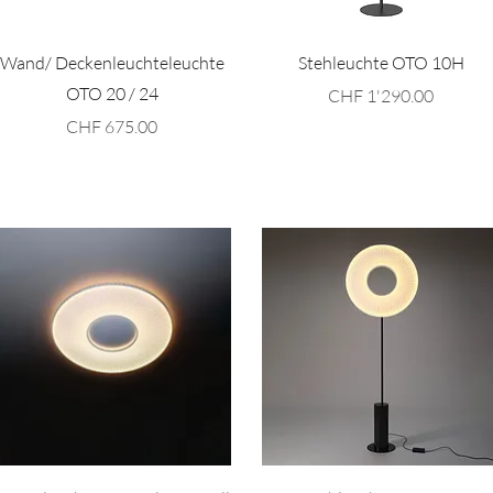
Schnellansicht
Schnellansicht
Wand/ Deckenleuchteleuchte
Stehleuchte OTO 10H
OTO 20 / 24
Preis
CHF 1'290.00
Preis
CHF 675.00
Schnellansicht
Schnellansicht