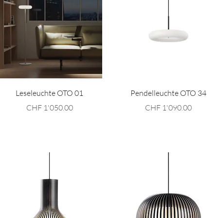
Schnellansicht
Schnellansicht
Leseleuchte OTO 01
Pendelleuchte OTO 34
Preis
Preis
CHF 1'050.00
CHF 1'090.00