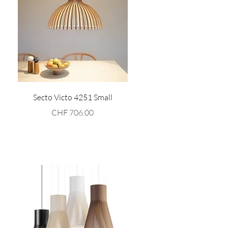
Schnellansicht
Secto Victo 4251 Small
Preis
CHF 706.00