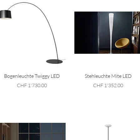
Schnellansicht
Schnellansicht
Bogenleuchte Twiggy LED
Stehleuchte Mite LED
Preis
Preis
CHF 1'730.00
CHF 1'352.00