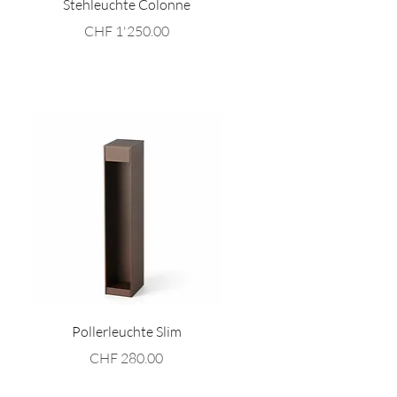
Stehleuchte Colonne
Preis
CHF 1'250.00
Schnellansicht
Pollerleuchte Slim
Preis
CHF 280.00