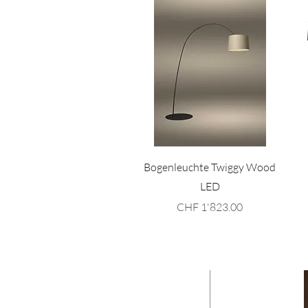
Schnellansicht
Bogenleuchte Twiggy Wood
LED
Preis
CHF 1'823.00