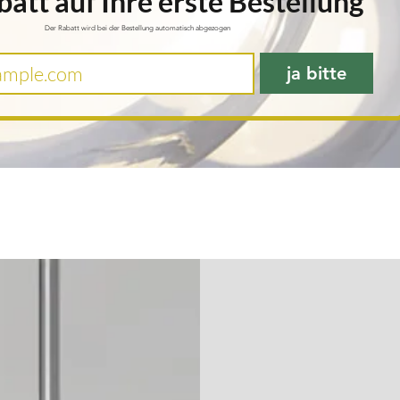
att auf Ihre erste Bestellung
Der Rabatt wird bei der Bestellung automatisch abgezogen
ja bitte