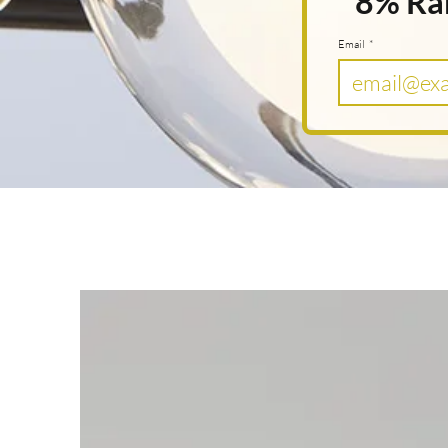
 8% Rab
Email
*