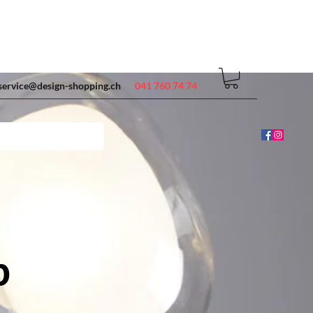
service@design-shopping.ch
041 760 74 74
p